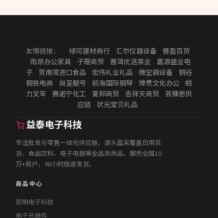
友情链接：
绿可建材商行
汇尔仪器设备
普盈百货
雨昂办公家具
子珊商贸
普洱优选茶业
嘉源盛业电
子
贺南湾进口食品
宏伟礼业礼品
微空调设备
钢谷
钢铁电商
尚呈靓号
前海国际钢琴
博贯文化办公
皖
力叉车
赛诺宁化工
夏邦商贸
吉祥天商贸
芸慷思供
应链
状元宝贝礼品
益泰电子科技
专注批发与零售一体化供应链，源头直采覆盖日用百
货、食品饮料、电子电器等全品类商品，服务全国10
万+商户，48小时极速发货。
商品中心
昆明电子科技
电子元器件