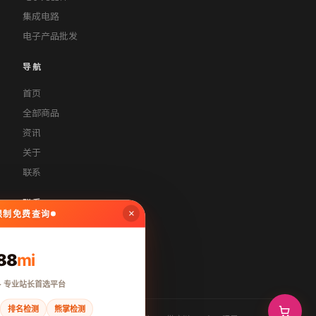
集成电路
电子产品批发
导航
首页
全部商品
资讯
关于
联系
联系
×
无限制免费查询
contact@rajandsuzanne.com
400-888-8888
88
mi
周一至周五 9:00-18:00
· 专业站长首选平台
排名检测
熊掌检测