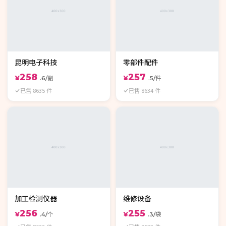
昆明电子科技
零部件配件
258
257
¥
¥
.6/副
.5/件
已售 8635 件
已售 8634 件
加工检测仪器
维修设备
256
255
¥
¥
.4/个
.3/袋